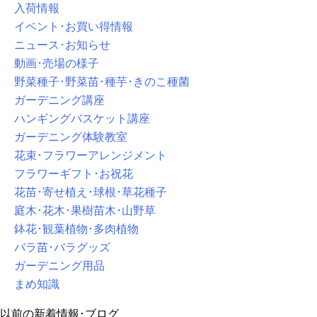
入荷情報
イベント･お買い得情報
ニュース･お知らせ
動画･売場の様子
野菜種子･野菜苗･種芋･きのこ種菌
ガーデニング講座
ハンギングバスケット講座
ガーデニング体験教室
花束･フラワーアレンジメント
フラワーギフト･お祝花
花苗･寄せ植え･球根･草花種子
庭木･花木･果樹苗木･山野草
鉢花･観葉植物･多肉植物
バラ苗･バラグッズ
ガーデニング用品
まめ知識
以前の新着情報･ブログ