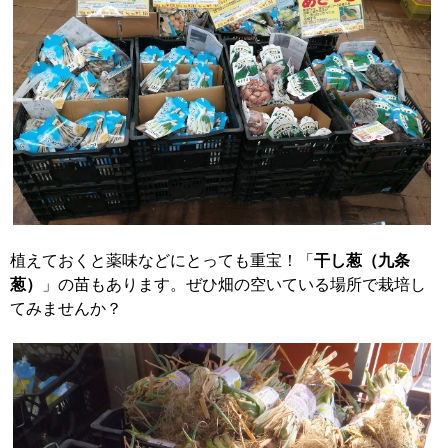
植えておくと薬味などにとっても重宝！「
干し葱（九条
葱）
」の苗もあります。ぜひ畑の空いている場所で栽培し
てみませんか？