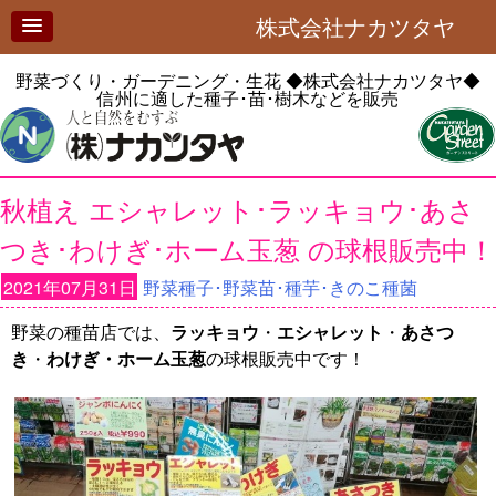
株式会社ナカツタヤ
野菜づくり・ガーデニング・生花
◆株式会社ナカツタヤ◆
信州に適した種子･苗･樹木などを販売
秋植え エシャレット･ラッキョウ･あさ
つき･わけぎ･ホーム玉葱 の球根販売中！
2021年07月31日
野菜種子･野菜苗･種芋･きのこ種菌
野菜の種苗店では、
ラッキョウ
・
エシャレット
・
あさつ
き
・
わけぎ・ホーム玉葱
の球根販売中です！