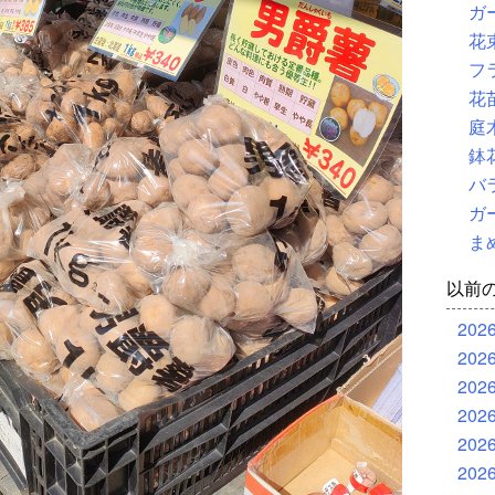
ガ
花
フ
花
庭
鉢
バ
ガ
ま
以前
202
202
202
202
202
202