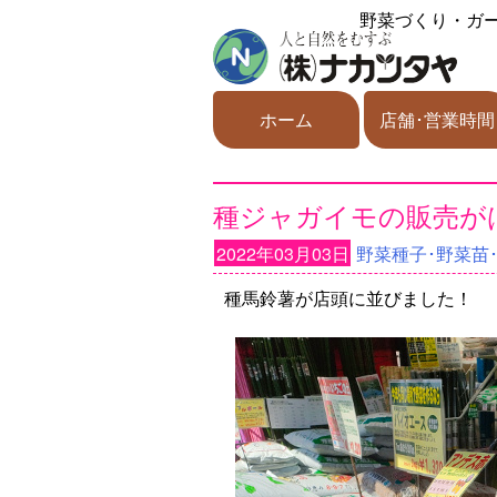
野菜づくり・ガ
ホーム
店舗･営業時間
種ジャガイモの販売が
2022年03月03日
野菜種子･野菜苗
種馬鈴薯が店頭に並びました！