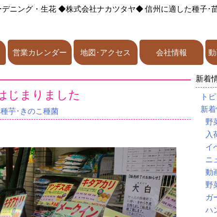
ーデニング・生花
◆株式会社ナカツタヤ◆
信州に適した種子･
営業カレンダー
地図･アクセス
会社情報
動
新着
はじまりました
トピ
新着
･種芋･きのこ種菌
野
入
イ
ニ
動
野
ガ
ハ