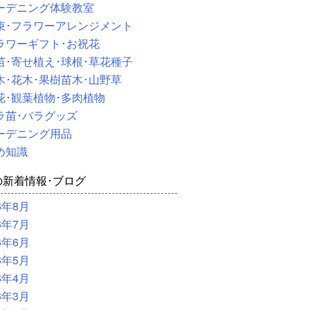
ーデニング体験教室
束･フラワーアレンジメント
ラワーギフト･お祝花
苗･寄せ植え･球根･草花種子
木･花木･果樹苗木･山野草
花･観葉植物･多肉植物
ラ苗･バラグッズ
ーデニング用品
め知識
の新着情報･ブログ
6年8月
6年7月
6年6月
6年5月
6年4月
6年3月