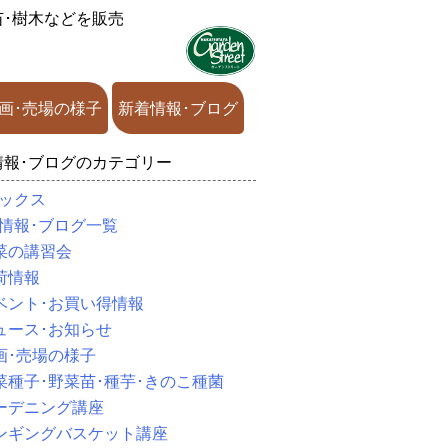
苗･樹木などを販売
画･売場の様子
新着情報･ブログ
情報･ブログのカテゴリー
ックス
情報･ブログ一覧
菜の講習会
荷情報
ベント･お買い得情報
ュース･お知らせ
画･売場の様子
菜種子･野菜苗･種芋･きのこ種菌
ーデニング講座
ンギングバスケット講座