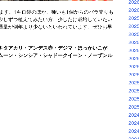
202
202
ます。1キロ袋のほか、種いも1個からのバラ売りも
202
少しずつ植えてみたい方、少しだけ栽培していたい
202
通量が例年より少ないといわれています。ぜひお早
202
202
キタアカリ・アンデス赤・デジマ・ほっかいこが
202
ムーン・シンシア・シャドークイーン・ノーザンル
202
202
202
202
202
202
202
202
202
202
202