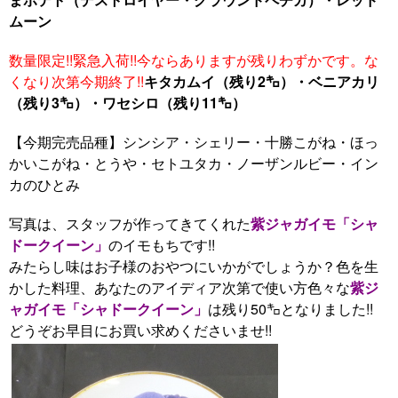
ムーン
数量限定!!緊急入荷!!今ならありますが残りわずかです。な
くなり次第今期終了!!
キタカムイ（残り2㌔）・ベニアカリ
（残り3㌔）・ワセシロ（残り11㌔）
【今期完売品種】シンシア・シェリー・十勝こがね・ほっ
かいこがね・とうや・セトユタカ・ノーザンルビー・イン
カのひとみ
写真は、スタッフが作ってきてくれた
紫ジャガイモ「シャ
ドークイーン」
のイモもちです!!
みたらし味はお子様のおやつにいかがでしょうか？色を生
かした料理、あなたのアイディア次第で使い方色々な
紫ジ
ャガイモ「シャドークイーン」
は残り50㌔となりました!!
どうぞお早目にお買い求めくださいませ!!