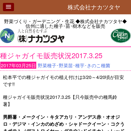
株式会社ナカツタヤ
野菜づくり・ガーデニング・生花
◆株式会社ナカツタヤ◆
信州に適した種子･苗･樹木などを販売
種ジャガイモ販売状況2017.3.25
2017年03月25日
野菜種子･野菜苗･種芋･きのこ種菌
松本平での種ジャガイモの植え付けは3/20～4/20頃が目安
です!!
種ジャガイモ販売状況2017.3.25【只今販売中の種馬鈴
薯】
男爵薯・メークイン・キタアカリ・アンデス赤・オオジ
ロ・デジマ・インカのめざめ・シャドークイーン・コクう
まポテト（デストロイヤー・グラウンドペチカ）・レッド