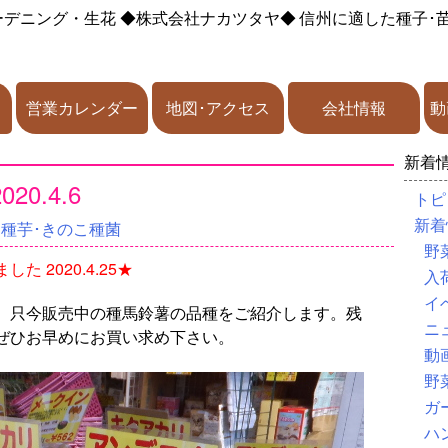
ーデニング・生花
◆株式会社ナカツタヤ◆
信州に適した種子･
営業カレンダー
地図･アクセス
会社情報
動
新着
0.4.6
トピ
新着
･種芋･きのこ種菌
野
 2020.4.25★
入
イ
。只今販売中の種馬鈴薯の品種をご紹介します。残
ニ
ぜひお早めにお買い求め下さい。
動
野
ガ
ハ