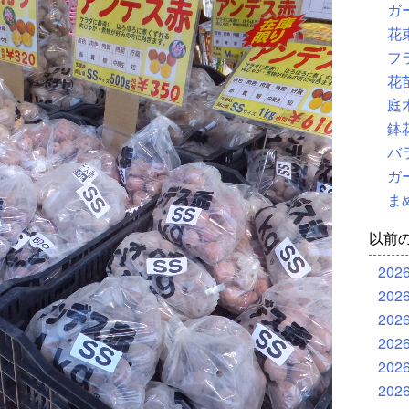
ガ
花
フ
花
庭
鉢
バ
ガ
ま
以前
202
202
202
202
202
202