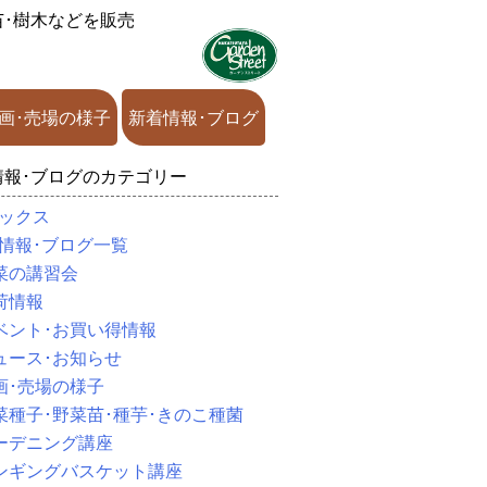
苗･樹木などを販売
画･売場の様子
新着情報･ブログ
情報･ブログのカテゴリー
ックス
情報･ブログ一覧
菜の講習会
荷情報
ベント･お買い得情報
ュース･お知らせ
画･売場の様子
菜種子･野菜苗･種芋･きのこ種菌
ーデニング講座
ンギングバスケット講座