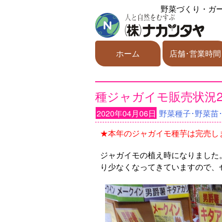
野菜づくり・ガ
ホーム
店舗･営業時間
種ジャガイモ販売状況202
2020年04月06日
野菜種子･野菜苗
★本年のジャガイモ種芋は完売しました
ジャガイモの植え時になりました
り少なくなってきていますので、