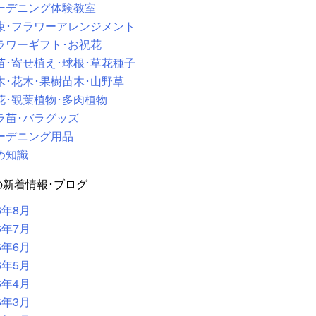
ーデニング体験教室
束･フラワーアレンジメント
ラワーギフト･お祝花
苗･寄せ植え･球根･草花種子
木･花木･果樹苗木･山野草
花･観葉植物･多肉植物
ラ苗･バラグッズ
ーデニング用品
め知識
の新着情報･ブログ
6年8月
6年7月
6年6月
6年5月
6年4月
6年3月