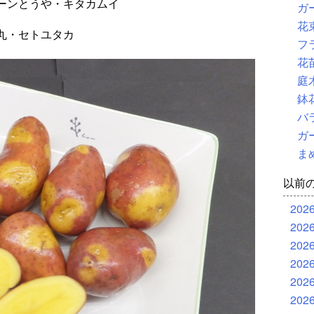
ーンとうや・キタカムイ
ガ
花
丸・セトユタカ
フ
花
庭
鉢
バ
ガ
ま
以前
202
202
202
202
202
202