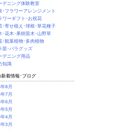
ーデニング体験教室
束･フラワーアレンジメント
ラワーギフト･お祝花
苗･寄せ植え･球根･草花種子
木･花木･果樹苗木･山野草
花･観葉植物･多肉植物
ラ苗･バラグッズ
ーデニング用品
め知識
の新着情報･ブログ
6年8月
6年7月
6年6月
6年5月
6年4月
6年3月