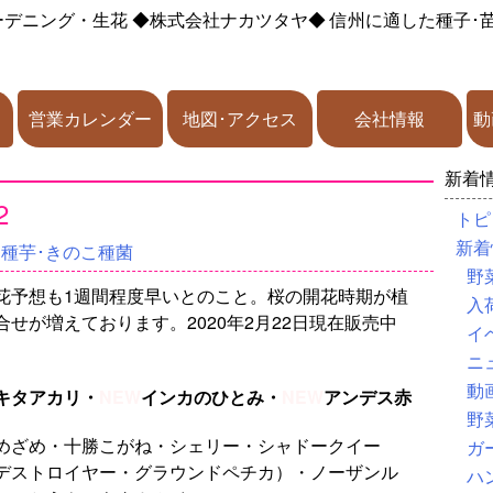
ーデニング・生花
◆株式会社ナカツタヤ◆
信州に適した種子･
営業カレンダー
地図･アクセス
会社情報
動
新着
2
トピ
新着
･種芋･きのこ種菌
野
花予想も1週間程度早いとのこと。桜の開花時期が植
入
せが増えております。2020年2月22日現在販売中
イ
ニ
動
キタアカリ・
NEW
インカのひとみ・
NEW
アンデス赤
野
めざめ・十勝こがね・シェリー・シャドークイー
ガ
デストロイヤー・グラウンドペチカ）・ノーザンル
ハ