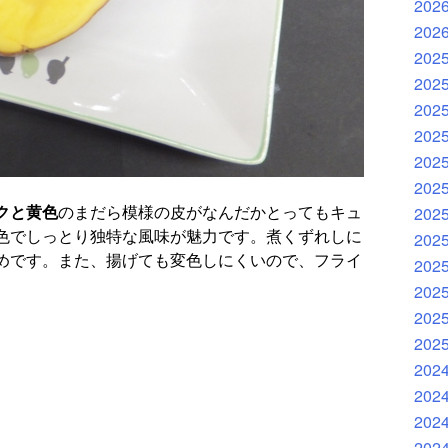
202
202
202
202
202
202
202
202
クと黄色
のまだら模様の皮がなんだかとってもキュ
202
色でしっとり独特な風味が魅力です。煮くずれしに
202
めです。また、揚げても変色しにくいので、フライ
202
202
202
202
202
202
202
202