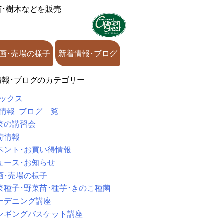
苗･樹木などを販売
画･売場の様子
新着情報･ブログ
情報･ブログのカテゴリー
ックス
情報･ブログ一覧
菜の講習会
荷情報
ベント･お買い得情報
ュース･お知らせ
画･売場の様子
菜種子･野菜苗･種芋･きのこ種菌
ーデニング講座
ンギングバスケット講座