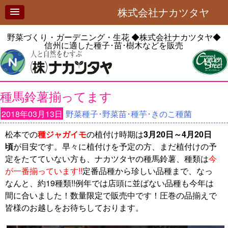
株式会社ナカツタヤ
野菜づくり・ガーデニング・生花
◆株式会社ナカツタヤ◆
信州に適した種子･苗･樹木などを販売
種馬鈴薯揃ってます
2018年03月13日
野菜種子･野菜苗･種芋･きのこ種菌
松本での
種ジャガイモ
の植付け時期は
3月20日～4月20日
頃
が目安です。早々に植付けを予定の方、まだ植付けの予
定をたてていない方も、ナカツタヤの種馬鈴薯、種類は
今
が一番揃っています!!
定番品種から珍しい品種まで、なっ
なんと、約19種類!!例年では店頭に並ばない品種も今年は
間に合いました！数量限定で販売中です！圧巻の品揃えで
皆様のお越しをお待ちしております。