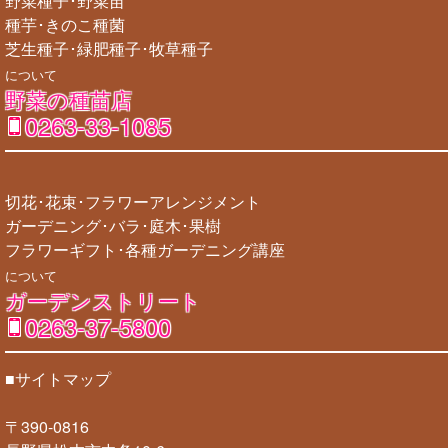
野菜種子･野菜苗
種芋･きのこ種菌
芝生種子･緑肥種子･牧草種子
について
野菜の種苗店
0263-33-1085
切花･花束･フラワーアレンジメント
ガーデニング･バラ･庭木･果樹
フラワーギフト･各種ガーデニング講座
について
ガーデンストリート
0263-37-5800
■サイトマップ
〒390-0816