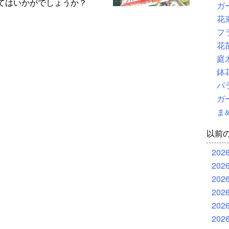
てはいかがでしょうか？
ガ
花
フ
花
庭
鉢
バ
ガ
ま
以前
202
202
202
202
202
202