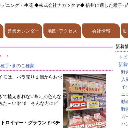
ーデニング・生花
◆株式会社ナカツタヤ◆
信州に適した種子･
営業カレンダー
地図･アクセス
会社情報
動
新着
・・
トピ
新着
･種芋･きのこ種菌
野
イモは、バラ売り１個からお求
入
イ
ニ
植えきれない!!(>_<)色んな
動
～い!(^^)! そんな方にピ
野
ガ
ストロイヤー・グラウンドペチ
ハ