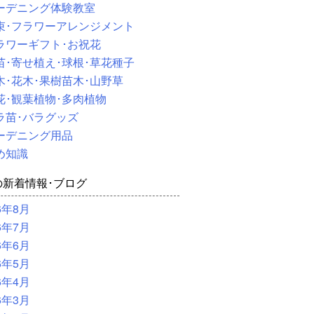
ーデニング体験教室
束･フラワーアレンジメント
ラワーギフト･お祝花
苗･寄せ植え･球根･草花種子
木･花木･果樹苗木･山野草
花･観葉植物･多肉植物
ラ苗･バラグッズ
ーデニング用品
め知識
の新着情報･ブログ
6年8月
6年7月
6年6月
6年5月
6年4月
6年3月