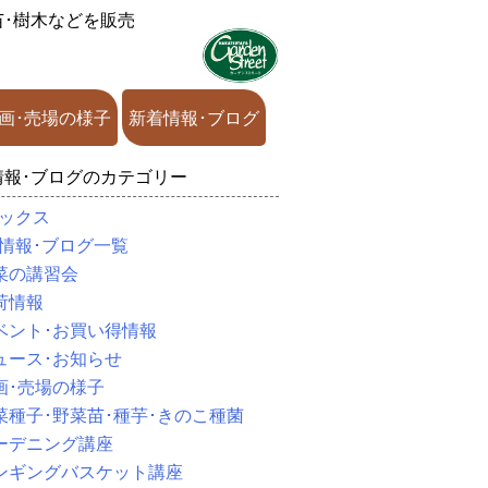
苗･樹木などを販売
画･売場の様子
新着情報･ブログ
情報･ブログのカテゴリー
ックス
情報･ブログ一覧
菜の講習会
荷情報
ベント･お買い得情報
ュース･お知らせ
画･売場の様子
菜種子･野菜苗･種芋･きのこ種菌
ーデニング講座
ンギングバスケット講座