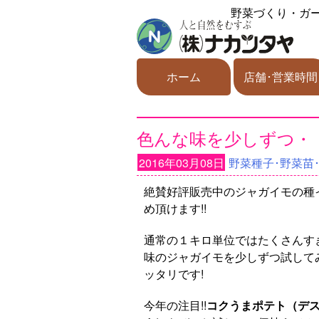
野菜づくり・ガ
ホーム
店舗･営業時間
色んな味を少しずつ・
2016年03月08日
野菜種子･野菜苗
絶賛好評販売中のジャガイモの種
め頂けます!!
通常の１キロ単位ではたくさんすぎて
味のジャガイモを少しずつ試してみた
ッタリです!
今年の注目!!
コクうまポテト（デ