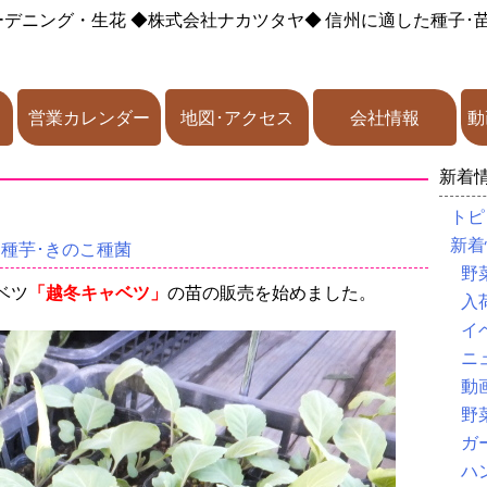
ーデニング・生花
◆株式会社ナカツタヤ◆
信州に適した種子･
営業カレンダー
地図･アクセス
会社情報
動
新着
トピ
新着
･種芋･きのこ種菌
野
ベツ
「越冬キャベツ」
の苗の販売を始めました。
入
イ
ニ
動
野
ガ
ハ