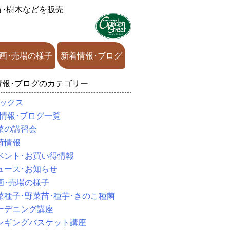
苗･樹木などを販売
画･売場の様子
新着情報･ブログ
情報･ブログのカテゴリー
ックス
情報･ブログ一覧
菜の講習会
荷情報
ベント･お買い得情報
ュース･お知らせ
画･売場の様子
菜種子･野菜苗･種芋･きのこ種菌
ーデニング講座
ンギングバスケット講座