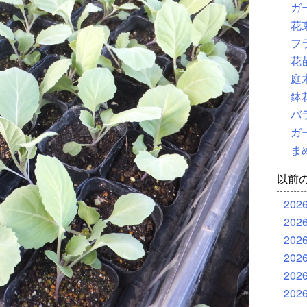
ガ
花
フ
花
庭
鉢
バ
ガ
ま
以前
202
202
202
202
202
202