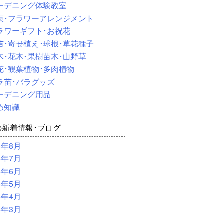
ーデニング体験教室
束･フラワーアレンジメント
ラワーギフト･お祝花
苗･寄せ植え･球根･草花種子
木･花木･果樹苗木･山野草
花･観葉植物･多肉植物
ラ苗･バラグッズ
ーデニング用品
め知識
の新着情報･ブログ
6年8月
6年7月
6年6月
6年5月
6年4月
6年3月