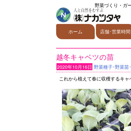
野菜づくり・ガ
ホーム
店舗･営業時間
越冬キャベツの苗
2020年10月16日
野菜種子･野菜苗
これから植えて春に収穫するキャ