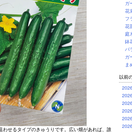
ガ
花
フ
花
庭
鉢
バ
ガ
ま
以前
202
202
202
202
202
202
這わせるタイプのきゅうりです。広い畑があれば、誰