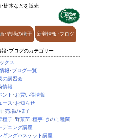
苗･樹木などを販売
画･売場の様子
新着情報･ブログ
情報･ブログのカテゴリー
ックス
情報･ブログ一覧
菜の講習会
荷情報
ベント･お買い得情報
ュース･お知らせ
画･売場の様子
菜種子･野菜苗･種芋･きのこ種菌
ーデニング講座
ンギングバスケット講座