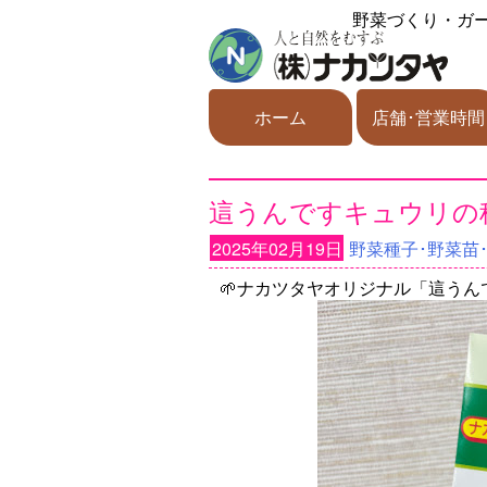
野菜づくり・ガ
ホーム
店舗･営業時間
這うんですキュウリの
2025年02月19日
野菜種子･野菜苗
🌱ナカツタヤオリジナル「這うん