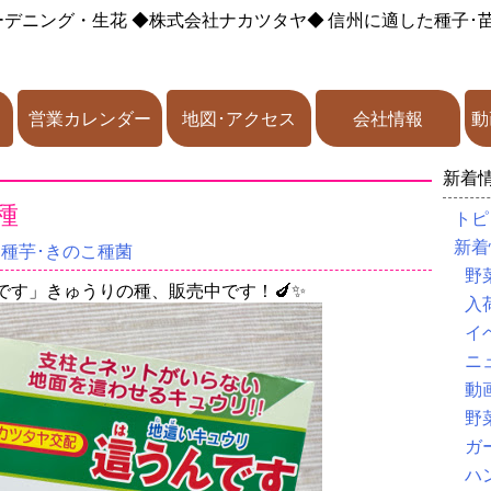
ーデニング・生花
◆株式会社ナカツタヤ◆
信州に適した種子･
営業カレンダー
地図･アクセス
会社情報
動
新着
種
トピ
新着
･種芋･きのこ種菌
野
です」きゅうりの種、販売中です！🍆✨
入
イ
ニ
動
野
ガ
ハ