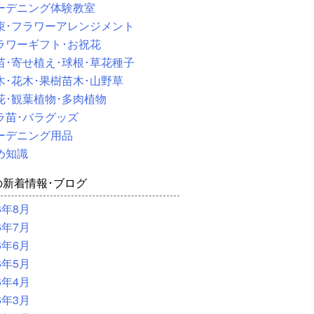
ーデニング体験教室
束･フラワーアレンジメント
ラワーギフト･お祝花
苗･寄せ植え･球根･草花種子
木･花木･果樹苗木･山野草
花･観葉植物･多肉植物
ラ苗･バラグッズ
ーデニング用品
め知識
の新着情報･ブログ
6年8月
6年7月
6年6月
6年5月
6年4月
6年3月