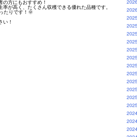
202
者の方にもおすすめ！
生率が高く、たくさん収穫できる優れた品種です。
202
ったりです！🌞
202
さい！
202
202
202
202
202
202
202
202
202
202
202
202
202
202
202