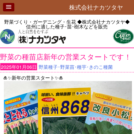
株式会社ナカツタヤ
野菜づくり・ガーデニング・生花
◆株式会社ナカツタヤ◆
信州に適した種子･苗･樹木などを販売
野菜の種苗店新年の営業スタートです！
2025年01月06日
野菜種子･野菜苗･種芋･きのこ種菌
🎍✨新年の営業スタート✨🎍