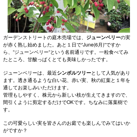
ガーデンストリートの庭木売場では、
ジューンベリー
の実
が赤く熟し始めました。あと１日で”June(6月)”ですか
ら、”ジューンベリー”という名前通りです。一粒食べてみ
たところ、甘酸っぱくとても美味しかったです。
ジューンベリーは、最近
シンボルツリー
として人気があり
ます。透き通るような白い花、赤い実、秋の紅葉と１年を
通してお楽しみいただけます。
管理もしやすく、株元から新しい枝が生えてきますので、
間引くように剪定するだけでOKです。ちなみに落葉樹で
す。
この可愛らしい実を皆さんのお庭でも楽しんでみてはいか
がですか？