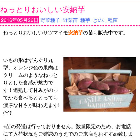
ねっとりおいしい安納芋
2016年05月26日
野菜種子･野菜苗･種芋･きのこ種菌
ねっとりおいしいサツマイモ
安納芋
の苗も販売中です。
いもの形はずんぐり丸
型、オレンジ色の果肉は
クリームのようなねっと
りとした食感が魅力で
す！追熟して甘みがのっ
てから食べるととっても
濃厚な甘さが味わえます!
(^^)!
※苗の発送は行っておりません。数量限定のため、お電話
にて入荷状況をご確認のうえでのご来店をおすすめ致しま