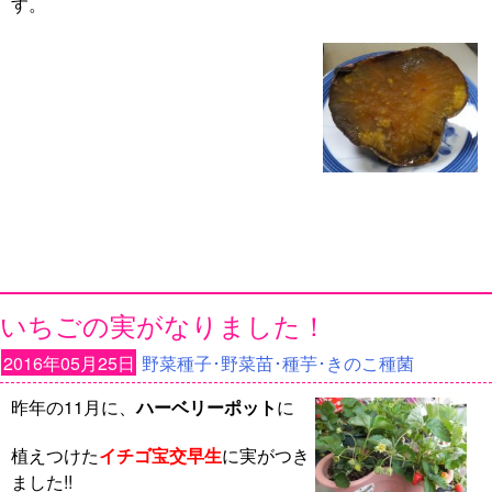
す。
いちごの実がなりました！
2016年05月25日
野菜種子･野菜苗･種芋･きのこ種菌
昨年の11月に、
ハーベリーポット
に
植えつけた
イチゴ宝交早生
に実がつき
ました!!