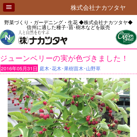
株式会社ナカツタヤ
野菜づくり・ガーデニング・生花
◆株式会社ナカツタヤ◆
信州に適した種子･苗･樹木などを販売
ジューンベリーの実が色づきました！
2016年05月31日
庭木･花木･果樹苗木･山野草