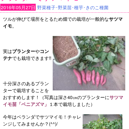
2016年05月27日
野菜種子･野菜苗･種芋･きのこ種菌
ツルが伸びて場所をとるため畑での栽培が一般的な
サツマ
イモ
。
実は
プランター
や
コン
テナ
でも栽培できます!!
十分深さのあるプラン
ターで栽培することを
おすすめします！（写真は深さ40㎝のプランターに
サツマ
イモ苗「ベニアズマ」
１本で栽培しました）
今年はベランダでサツマイモ！チャレ
ンジしてみませんか？(^^)/