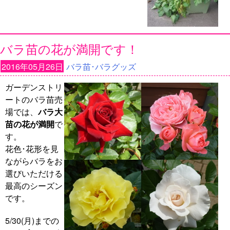
バラ苗の花が満開です！
2016年05月26日
バラ苗･バラグッズ
ガーデンストリ
ートのバラ苗売
場では、
バラ大
苗の花が満開
で
す。
花色･花形を見
ながらバラをお
選びいただける
最高のシーズン
です。
5/30(月)までの