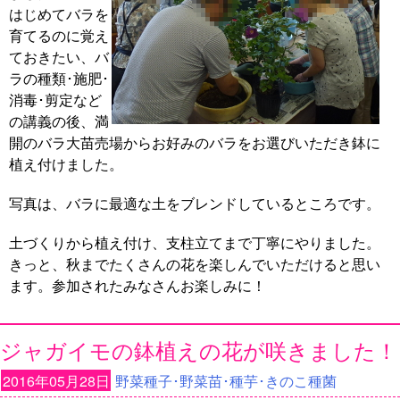
はじめてバラを
育てるのに覚え
ておきたい、バ
ラの種類･施肥･
消毒･剪定など
の講義の後、満
開のバラ大苗売場からお好みのバラをお選びいただき鉢に
植え付けました。
写真は、バラに最適な土をブレンドしているところです。
土づくりから植え付け、支柱立てまで丁寧にやりました。
きっと、秋までたくさんの花を楽しんでいただけると思い
ます。参加されたみなさんお楽しみに！
ジャガイモの鉢植えの花が咲きました！
2016年05月28日
野菜種子･野菜苗･種芋･きのこ種菌