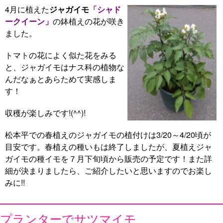
4月に植えた
ジャガイモ
「シャド
ークイーン」
の鉢植えの花が咲き
ました。
トマトの花によく似た花をみる
と、ジャガイモはナス科の植物な
んだなぁとあらためて実感しま
す！
収穫が楽しみです!(^^)!
松本平での春植えのジャガイモの植付けは3/20～4/20頃が
目安です。春植えの種いもは終了しましたが、夏植えジャ
ガイモの種イモを７月下旬頃から販売の予定です！また詳
細が決まりましたら、ご紹介したいと思いますのでお楽し
みに!!
プランターでサツマイモ