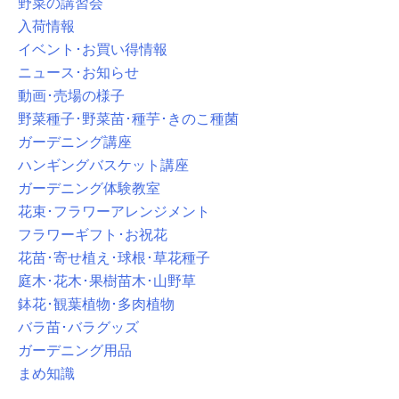
野菜の講習会
入荷情報
イベント･お買い得情報
ニュース･お知らせ
動画･売場の様子
野菜種子･野菜苗･種芋･きのこ種菌
ガーデニング講座
ハンギングバスケット講座
ガーデニング体験教室
花束･フラワーアレンジメント
フラワーギフト･お祝花
花苗･寄せ植え･球根･草花種子
庭木･花木･果樹苗木･山野草
鉢花･観葉植物･多肉植物
バラ苗･バラグッズ
ガーデニング用品
まめ知識