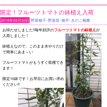
限定！フルーツトマトの鉢植え入荷
2016年05月30日
野菜種子･野菜苗･種芋･きのこ種菌
お待たせしました!!毎年好評の
フルーツトマトの鉢植え
が
入荷しました！
鉢植えなので、このまま水やりだけ
で簡単にあま～い
フルーツトマトがもうすぐ収穫でき
ます！
限定10鉢です！お早目にお買い求め
ください!!