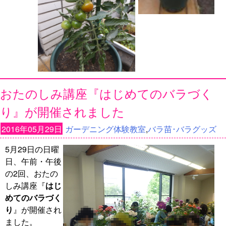
おたのしみ講座『はじめてのバラづく
り』が開催されました
2016年05月29日
ガーデニング体験教室
,
バラ苗･バラグッズ
5月29日の日曜
日、午前・午後
の2回、おたの
しみ講座『
はじ
めてのバラづく
り
』が開催され
ました。