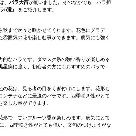
は、
バラ大苗
が揃いました。そのなかでも、バラ担
ラ5選』
をご紹介します。
ら秋まで次々と咲かせてくれます。花色にグラデー
た雰囲気の花を楽しむ事ができます。病気にも強く
力的なバラです。ダマスク系の強い香りが楽しめる
黒星病に強く、初心者の方にもおすすめのバラで
色の花は、見る者の目をくぎ付けにします。花形も
コンテナなどに最適のバラです。四季咲き性がとて
を楽しむ事ができます。
花形で、甘いフルーツ香が楽しめます。病気にとて
えに、四季咲き性がとても強い、文句のつけようがな