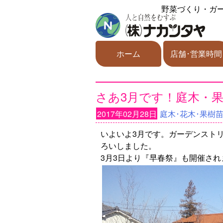
野菜づくり・ガ
ホーム
店舗･営業時間
さあ3月です！庭木・
2017年02月28日
庭木･花木･果樹
いよいよ3月です。ガーデンスト
ろいしました。
3月3日より『早春祭』も開催さ