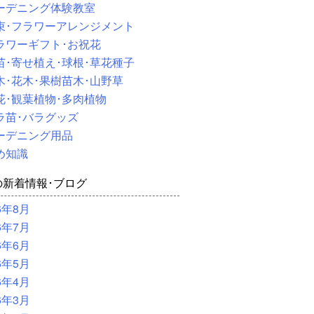
ーデニング体験教室
束･フラワーアレンジメント
ラワーギフト･お祝花
苗･寄せ植え･球根･草花種子
木･花木･果樹苗木･山野草
花･観葉植物･多肉植物
ラ苗･バラグッズ
ーデニング用品
め知識
の新着情報･ブログ
6年8月
6年7月
6年6月
6年5月
6年4月
6年3月