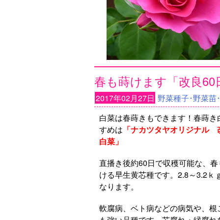
春も蒔けます「改良60
2017年02月27日
野菜種子･野菜苗
白菜は春蒔きもできます！春蒔き
すめは
「ナカツタヤオリジナル 改
白菜」
直播き後約60日で収穫可能な、春
ける早生黄芯種です。2.8～3.2ｋ
なります。
軟腐病、ベト病などの病気や、根
も強い品種です。芯腐れ・縁腐れ