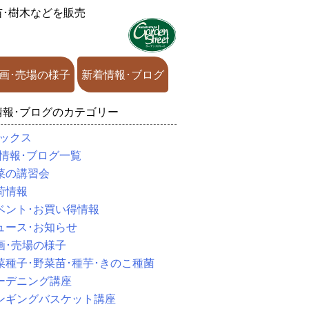
苗･樹木などを販売
画･売場の様子
新着情報･ブログ
情報･ブログのカテゴリー
ックス
情報･ブログ一覧
菜の講習会
荷情報
ベント･お買い得情報
ュース･お知らせ
画･売場の様子
菜種子･野菜苗･種芋･きのこ種菌
ーデニング講座
ンギングバスケット講座