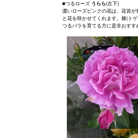
■つるローズ
うらら
(左下)
濃いローズピンクの花は、花首が
と花を咲かせてくれます。棘(ト
つるバラを育てる方に是非おすす