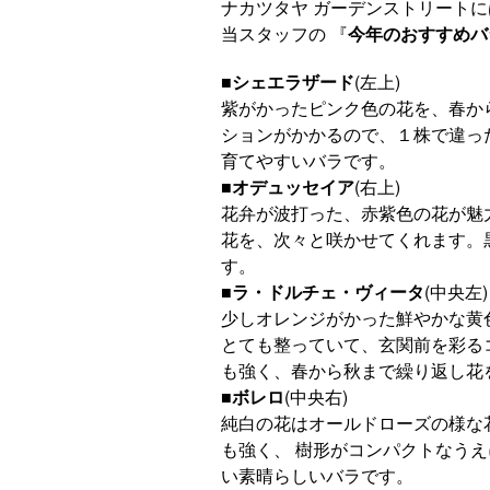
ナカツタヤ ガーデンストリートに
当スタッフの 『
今年のおすすめバ
■
シェエラザード
(左上)
紫がかったピンク色の花を、春か
ションがかかるので、１株で違っ
育てやすいバラです。
■
オデュッセイア
(右上)
花弁が波打った、赤紫色の花が魅
花を、次々と咲かせてくれます。
す。
■
ラ・ドルチェ・ヴィータ
(中央左)
少しオレンジがかった鮮やかな黄
とても整っていて、玄関前を彩る
も強く、春から秋まで繰り返し花
■
ボレロ
(中央右)
純白の花はオールドローズの様な
も強く、 樹形がコンパクトなう
い素晴らしいバラです。