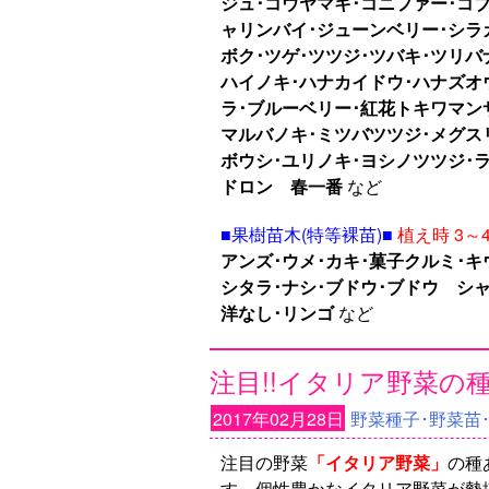
ジュ･コウヤマキ･コニファー･コブ
ャリンバイ･ジューンベリー･シラ
ボク･ツゲ･ツツジ･ツバキ･ツリバ
ハイノキ･ハナカイドウ･ハナズオ
ラ･ブルーベリー･紅花トキワマン
マルバノキ･ミツバツツジ･メグス
ボウシ･ユリノキ･ヨシノツツジ･
ドロン 春一番
など
■果樹苗木(特等裸苗)■
植え時 3～
アンズ･ウメ･カキ･菓子クルミ･
シタラ･ナシ･ブドウ･ブドウ シ
洋なし･リンゴ
など
注目!!イタリア野菜の
2017年02月28日
野菜種子･野菜苗
注目の野菜
「イタリア野菜」
の種
す。個性豊かなイタリア野菜が勢揃