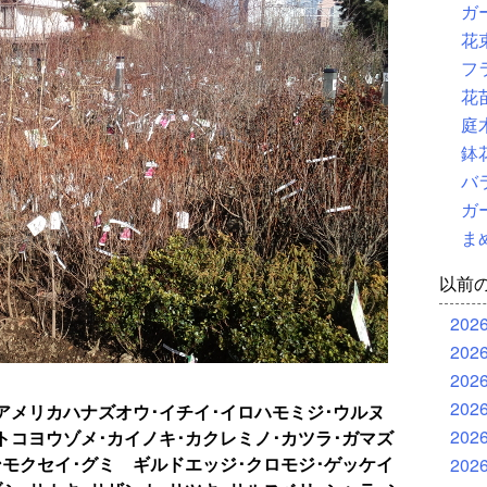
ガ
花
フ
花
庭
鉢
バ
ガ
ま
以前
202
202
202
202
アメリカハナズオウ･イチイ･イロハモミジ･ウルヌ
202
トコヨウゾメ･カイノキ･カクレミノ･カツラ･ガマズ
ンモクセイ･グミ ギルドエッジ･クロモジ･ゲッケイ
202