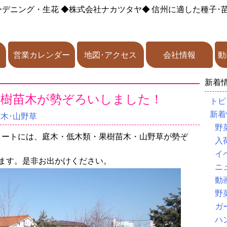
ーデニング・生花
◆株式会社ナカツタヤ◆
信州に適した種子･
営業カレンダー
地図･アクセス
会社情報
動
新着
果樹苗木が勢ぞろいしました！
トピ
新着
苗木･山野草
野
リートには、庭木・低木類・果樹苗木・山野草が勢ぞ
入
イ
れます。是非お出かけください。
ニ
動
野
ガ
ハ