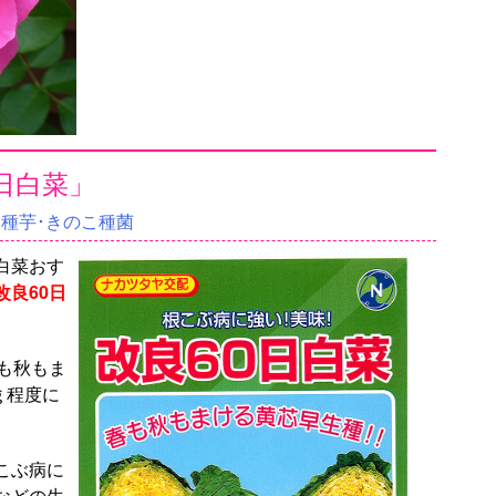
日白菜」
･種芋･きのこ種菌
白菜おす
良60日
も秋もま
ｇ程度に
こぶ病に
などの生