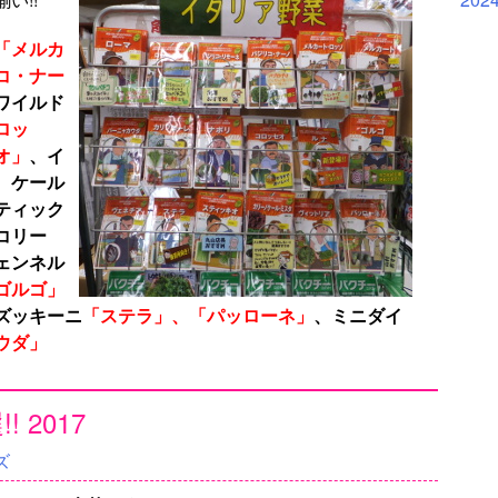
「メルカ
コ・ナー
ワイルド
ロッ
オ」
、
イ
、
ケール
ティック
コリー
ェンネル
ゴルゴ」
ズッキーニ
「ステラ」、「パッローネ」
、ミニダイ
ウダ」
 2017
ズ