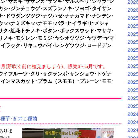
シ･サカキ･サザンカ･サツキ･サルスベリ･シャラ･シ
202
カシ･ジンチョウゲ･スズランノキ･ソヨゴ･タイサン
202
ナ･ドウダンツツジ･ナツハゼ･ナナカマド･ナンテン･
202
ウ･ハナミズキ･ハナモモ･バラ･ヒイラギ･ヒメシャ
202
サク･紅花トチノキ･ボタン･ボックスウッド･マサキ･
202
リノキ･モクレン･モミジ･ヤシオツツジ･ヤツデ･ヤマ
202
ライラック･リキュウバイ･レンゲツツジ･ロードデン
202
202
202
4月(芽吹く前に植えましょう)、販売3～5月です。
キウイフルーツ･クリ･サクランボ･サンショウ･トゲナ
202
ャインマスカット･プラム（スモモ）･プルーン･モモ･
202
202
202
種
202
202
･種芋･きのこ種菌
202
202
ありま
い!!
202