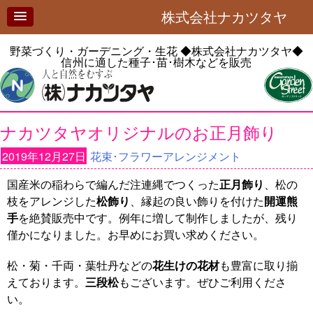
株式会社ナカツタヤ
野菜づくり・ガーデニング・生花
◆株式会社ナカツタヤ◆
信州に適した種子･苗･樹木などを販売
ナカツタヤオリジナルのお正月飾り
2019年12月27日
花束･フラワーアレンジメント
国産米の稲わらで編んだ注連縄でつくった
正月飾り
、松の
枝をアレンジした
松飾り
、縁起の良い飾りを付けた
開運熊
手
を絶賛販売中です。例年に増して制作しましたが、残り
僅かになりました。お早めにお買い求めください。
松・菊・千両・葉牡丹などの
花生けの花材
も豊富に取り揃
えております。
三段松
もございます。ぜひご利用くださ
い。