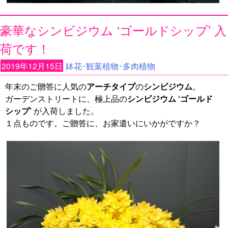
豪華なシンビジウム ‘ゴールドシップ’ 入
荷です！
2019年12月15日
鉢花･観葉植物･多肉植物
年末のご贈答に人気の
アーチタイプ
の
シンビジウム
。
ガーデンストリートに、極上品の
シンビジウム ‘ゴールド
シップ’
が入荷しました。
１点ものです。ご贈答に、お家遣いにいかがですか？