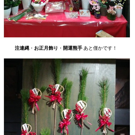
注連縄
・
お正月飾り
・
開運熊手
あと僅かです！