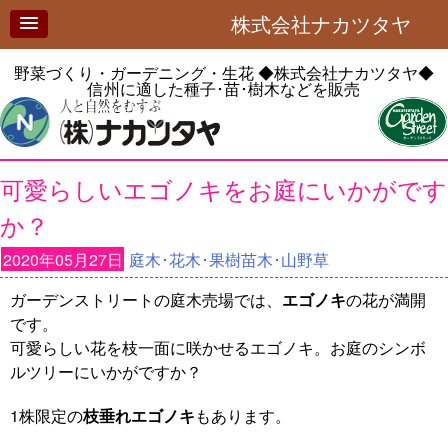
株式会社ナカツタヤ
野菜づくり・ガーデニング・生花
◆株式会社ナカツタヤ◆
信州に適した種子･苗･樹木などを販売
可愛らしいエゴノキをお庭にいかがです
か？
2020年05月27日
庭木･花木･果樹苗木･山野草
ガーデンストリートの庭木売場では、
エゴノキ
の花が満開
です。
可愛らしい花を枝一面に咲かせるエゴノキ。お庭のシンボ
ルツリーにいかがですか？
1株限定の
枝垂れエゴノキ
もあります。