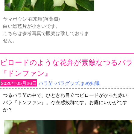
ヤマボウシ 在来種(落葉樹)
白い総苞片が小さいです。
こちらは参考写真で販売は致しておりま
せん。
ビロードのような花弁が素敵なつるバラ
『ドンファン』
2020年05月26日
バラ苗･バラグッズ
,
まめ知識
つるバラ苗の中で、ひときわ目立つビロードがかった赤い
バラ『ドンファン』。存在感抜群です。お庭にいかがです
か？