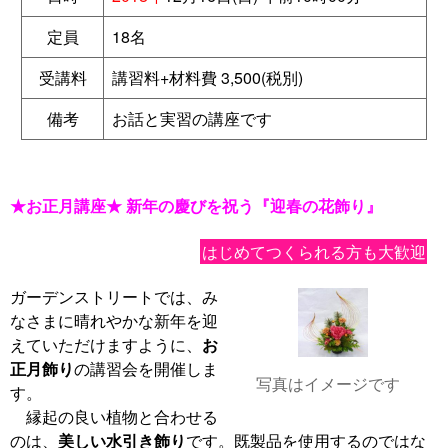
定員
18名
受講料
講習料+材料費 3,500(税別)
備考
お話と実習の講座です
★お正月講座★ 新年の慶びを祝う『迎春の花飾り』
はじめてつくられる方も大歓迎
ガーデンストリートでは、み
なさまに晴れやかな新年を迎
えていただけますように、
お
正月飾り
の講習会を開催しま
写真はイメージです
す。
縁起の良い植物と合わせる
のは、
美しい水引き飾り
です。既製品を使用するのではな