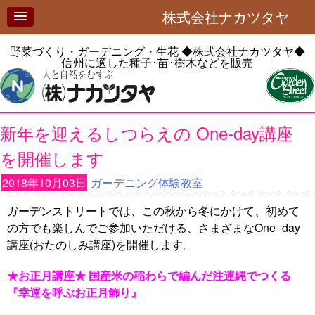
株式会社ナカツタヤ
野菜づくり・ガーデニング・生花
◆株式会社ナカツタヤ◆
信州に適した種子･苗･樹木などを販売
新年を迎えるしつらえの One-day講座
を開催します
2018年10月03日
ガーデニング体験教室
ガーデンストリートでは、この秋から冬にかけて、初めて
の方でも楽しんでご参加いただける、さまざまなOne−day
講座(おたのしみ講座)を開催します。
★お正月講座★ 国産米の稲わらで編んだ注連縄でつくる
『幸運を呼ぶお正月飾り』