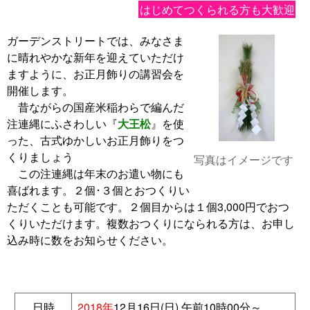
はじめてつくられる方も大歓迎
ガーデンストリートでは、みなさま
に晴れやかな新年を迎えていただけ
ますように、お正月飾りの講習会を
開催します。
昔ながらの国産米稲わらで編んだ
注連縄にふさわしい『
大王松
』を使
った、古式ゆかしいお正月飾りをつ
くりましょう
写真はイメージです
この注連縄は年末のお遣い物にも
喜ばれます。２個･３個とおつくりい
ただくことも可能です。２個目からは１個3,000円でおつ
くりいただけます。複数おつくりになられる方は、お申し
込み時に数をお知らせください。
日時
2018年
12月16日(日) 午前10時00分～