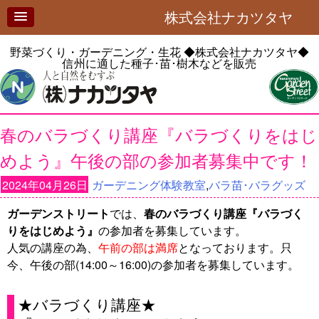
株式会社ナカツタヤ
野菜づくり・ガーデニング・生花
◆株式会社ナカツタヤ◆
信州に適した種子･苗･樹木などを販売
春のバラづくり講座『バラづくりをはじ
めよう』午後の部の参加者募集中です！
2024年04月26日
ガーデニング体験教室
,
バラ苗･バラグッズ
ガーデンストリート
では、
春のバラづくり講座『バラづく
りをはじめよう』
の参加者を募集しています。
人気の講座の為、
午前の部は満席
となっております。只
今、午後の部(14:00～16:00)の参加者を募集しています。
★バラづくり講座★