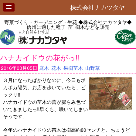
株式会社ナカツタヤ
野菜づくり・ガーデニング・生花
◆株式会社ナカツタヤ◆
信州に適した種子･苗･樹木などを販売
ハナカイドウの花がっ‼︎
2016年03月05日
庭木･花木･果樹苗木･山野草
３月になったばかりなのに、今日もポ
カポカ陽気。お店を歩いていたら、ビ
ックリ‼︎
ハナカイドウの苗木の蕾が膨らみ色づ
いてきましたっ‼︎早くも、咲いてしまい
そうです。
今年のハナカイドウの苗木は樹高約80センチと、ちょうど