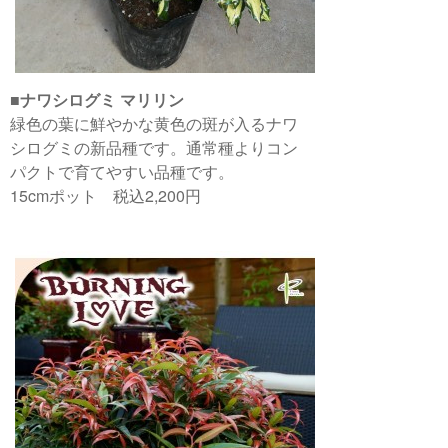
■
ナワシログミ マリリン
緑色の葉に鮮やかな黄色の斑が入るナワ
シログミの新品種です。通常種よりコン
パクトで育てやすい品種です。
15cmポット 税込2,200円