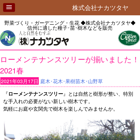
株式会社ナカツタヤ
野菜づくり・ガーデニング・生花
◆株式会社ナカツタヤ◆
信州に適した種子･苗･樹木などを販売
ローメンテナンスツリーが揃いました！
2021春
2021年03月17日
庭木･花木･果樹苗木･山野草
『
ローメンテナンスツリー
』とは自然と樹形が整い、特別
な手入れの必要がない新しい樹木です。
気軽にお庭や玄関先で樹木を楽しんでみませんか。