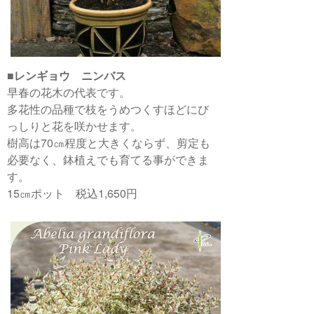
■
レンギョウ ニンバス
早春の花木の代表です。
多花性の品種で枝をうめつくすほどにび
っしりと花を咲かせます。
樹高は70㎝程度と大きくならず、剪定も
必要なく、鉢植えでも育てる事ができま
す。
15㎝ポット 税込1,650円