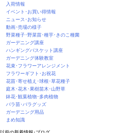
入荷情報
イベント･お買い得情報
ニュース･お知らせ
動画･売場の様子
野菜種子･野菜苗･種芋･きのこ種菌
ガーデニング講座
ハンギングバスケット講座
ガーデニング体験教室
花束･フラワーアレンジメント
フラワーギフト･お祝花
花苗･寄せ植え･球根･草花種子
庭木･花木･果樹苗木･山野草
鉢花･観葉植物･多肉植物
バラ苗･バラグッズ
ガーデニング用品
まめ知識
以前の新着情報･ブログ