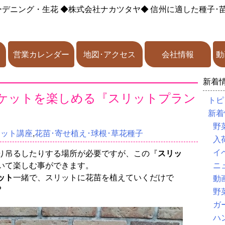
ーデニング・生花
◆株式会社ナカツタヤ◆
信州に適した種子･
営業カレンダー
地図･アクセス
会社情報
動
新着
ケットを楽しめる『スリットプラン
トピ
新着
野
ケット講座
,
花苗･寄せ植え･球根･草花種子
入
イ
り吊るしたりする場所が必要ですが、この『
スリッ
いて楽しむ事ができます。
ニ
ット
一緒で、スリットに花苗を植えていくだけで
動
?
野
ガ
ハ