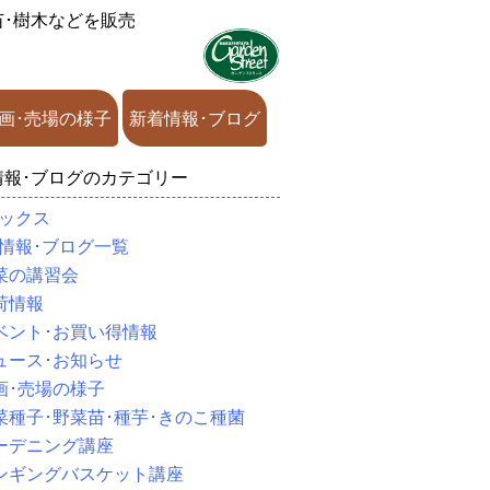
苗･樹木などを販売
画･売場の様子
新着情報･ブログ
情報･ブログのカテゴリー
ックス
情報･ブログ一覧
菜の講習会
荷情報
ベント･お買い得情報
ュース･お知らせ
画･売場の様子
菜種子･野菜苗･種芋･きのこ種菌
ーデニング講座
ンギングバスケット講座