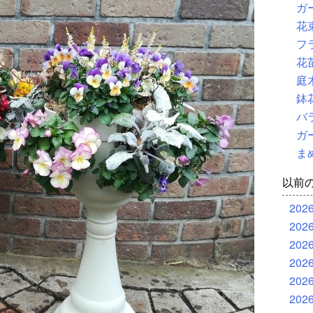
ガ
花
フ
花
庭
鉢
バ
ガ
ま
以前
202
202
202
202
202
202