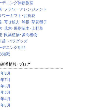
ーデニング体験教室
束･フラワーアレンジメント
ラワーギフト･お祝花
苗･寄せ植え･球根･草花種子
木･花木･果樹苗木･山野草
花･観葉植物･多肉植物
ラ苗･バラグッズ
ーデニング用品
め知識
の新着情報･ブログ
6年8月
6年7月
6年6月
6年5月
6年4月
6年3月