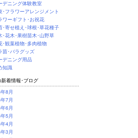
ーデニング体験教室
束･フラワーアレンジメント
ラワーギフト･お祝花
苗･寄せ植え･球根･草花種子
木･花木･果樹苗木･山野草
花･観葉植物･多肉植物
ラ苗･バラグッズ
ーデニング用品
め知識
の新着情報･ブログ
6年8月
6年7月
6年6月
6年5月
6年4月
6年3月