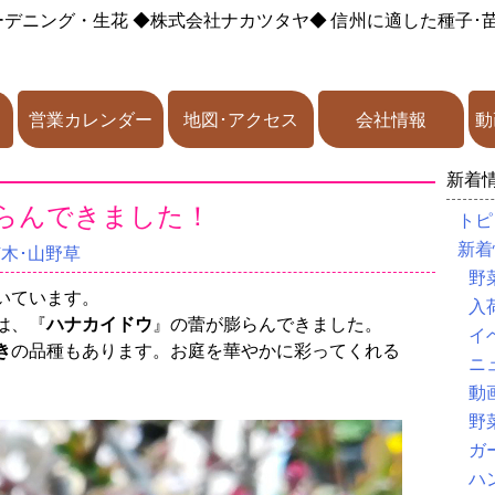
ーデニング・生花
◆株式会社ナカツタヤ◆
信州に適した種子･
営業カレンダー
地図･アクセス
会社情報
動
新着
らんできました！
トピ
新着
苗木･山野草
野
いています。
入
は、『
ハナカイドウ
』の蕾が膨らんできました。
イ
き
の品種もあります。お庭を華やかに彩ってくれる
ニ
動
野
ガ
ハ