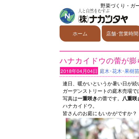
野菜づくり・ガ
ホーム
店舗･営業時間
ハナカイドウの蕾が膨
2018年04月04日
庭木･花木･果樹
連日、暖かいというか暑い日が続
ガーデンストリートの庭木売場で
写真は
一重咲き
の蕾です。
八重咲
ハナカイドウ。
皆さんのお庭にもいかがですか？