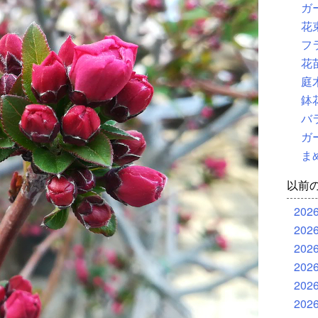
ガ
花
フ
花
庭
鉢
バ
ガ
ま
以前
202
202
202
202
202
202