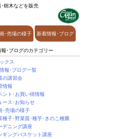
苗･樹木などを販売
画･売場の様子
新着情報･ブログ
情報･ブログのカテゴリー
ックス
情報･ブログ一覧
菜の講習会
荷情報
ベント･お買い得情報
ュース･お知らせ
画･売場の様子
菜種子･野菜苗･種芋･きのこ種菌
ーデニング講座
ンギングバスケット講座