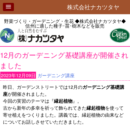
株式会社ナカツタヤ
野菜づくり・ガーデニング・生花
◆株式会社ナカツタヤ◆
信州に適した種子･苗･樹木などを販売
12月のガーデニング基礎講座が開催され
ました
2023年12月09日
ガーデニング講座
昨日、ガーデンストリートでは12月の
ガーデニング基礎講
座
が開催されました。
今回の実習のテーマは『
縁起植物
』。
古から新年の多幸を祈って飾られてきた
縁起植物
を使って
寄せ植えをつくりました。講義では、縁起植物の由来など
についてお話しさせていただきました。