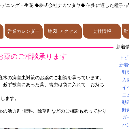
ーデニング・生花
◆株式会社ナカツタヤ◆
信州に適した種子･
営業カレンダー
地図･アクセス
会社情報
動
新着
お薬のご相談承ります
トピ
新着
品
野
庭木の病害虫対策のお薬のご相談を承っています。
入
、必ず被害にあった葉、害虫は袋に入れて、お持ち
イ
ニ
たします。
動
野
めの活力剤･肥料、除草剤などのご相談も承っており
ガ
ハ