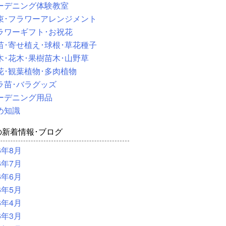
ーデニング体験教室
束･フラワーアレンジメント
ラワーギフト･お祝花
苗･寄せ植え･球根･草花種子
木･花木･果樹苗木･山野草
花･観葉植物･多肉植物
ラ苗･バラグッズ
ーデニング用品
め知識
の新着情報･ブログ
6年8月
6年7月
6年6月
6年5月
6年4月
6年3月