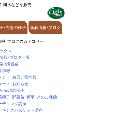
苗･樹木などを販売
画･売場の様子
新着情報･ブログ
情報･ブログのカテゴリー
ックス
情報･ブログ一覧
菜の講習会
荷情報
ベント･お買い得情報
ュース･お知らせ
画･売場の様子
菜種子･野菜苗･種芋･きのこ種菌
ーデニング講座
ンギングバスケット講座