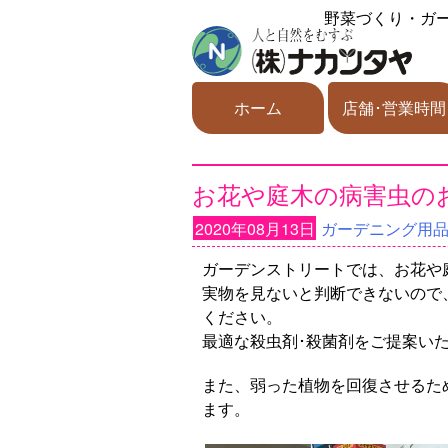
野菜づくり・ガ
ホーム
店舗･営業時間
お花や庭木の病害虫の
2020年08月13日
ガーデニング用
ガーデンストリートでは、お花や
実物を見ないと判断できないので
ください。
最適な殺虫剤･殺菌剤をご提案い
また、弱った植物を回復させるた
ます。