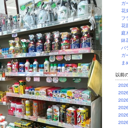
ガ
花
フ
花
庭
鉢
バ
ガ
ま
以前
202
202
202
202
202
202