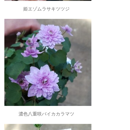
姫エゾムラサキツツジ
濃色八重咲バイカカラマツ