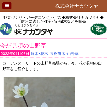
株式会社ナカツタヤ
野菜づくり・ガーデニング・生花
◆株式会社ナカツタヤ◆
信州に適した種子･苗･樹木などを販売
今が見頃の山野草
2022年04月06日
庭木･花木･果樹苗木･山野草
ガーデンストリートの山野草売場から、今、花が見頃の山
野草をご紹介します。