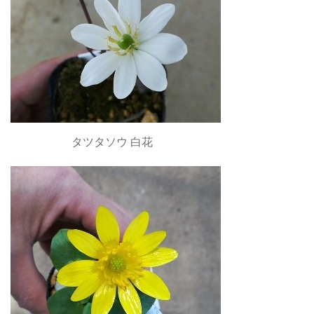
タツタソウ 白花