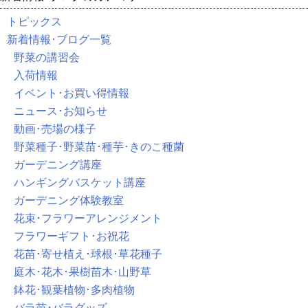
トピックス
新着情報･ブログ一覧
野菜の講習会
入荷情報
イベント･お買い得情報
ニュース･お知らせ
動画･売場の様子
野菜種子･野菜苗･種芋･きのこ種菌
ガーデニング講座
ハンギングバスケット講座
ガーデニング体験教室
花束･フラワーアレンジメント
フラワーギフト･お祝花
花苗･寄せ植え･球根･草花種子
庭木･花木･果樹苗木･山野草
鉢花･観葉植物･多肉植物
バラ苗･バラグッズ