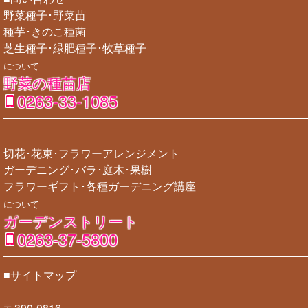
野菜種子･野菜苗
種芋･きのこ種菌
芝生種子･緑肥種子･牧草種子
について
野菜の種苗店
0263-33-1085
切花･花束･フラワーアレンジメント
ガーデニング･バラ･庭木･果樹
フラワーギフト･各種ガーデニング講座
について
ガーデンストリート
0263-37-5800
■サイトマップ
〒390-0816