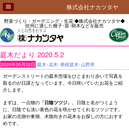
株式会社ナカツタヤ
野菜づくり・ガーデニング・生花
◆株式会社ナカツタヤ◆
信州に適した種子･苗･樹木などを販売
庭木だより 2020.5.2
2020年05月02日
庭木･花木･果樹苗木･山野草
ガーデンストリートの庭木売場をひとまわり歩いて写真を
取るのが日課となっています。今日咲いていたお花をご紹
介します。
まずは、一点物の『
日陰ツツジ
』。日陰と名がつくよう
に、日陰でも淡い黄色の花を咲かせてくれるツツジです。
お家の北側や東側、木陰向きの花木をお探しの方におすす
めです。