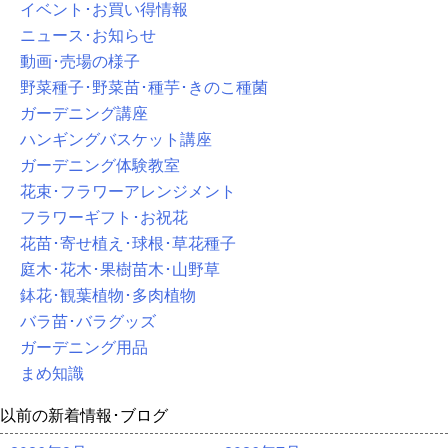
イベント･お買い得情報
ニュース･お知らせ
動画･売場の様子
野菜種子･野菜苗･種芋･きのこ種菌
ガーデニング講座
ハンギングバスケット講座
ガーデニング体験教室
花束･フラワーアレンジメント
フラワーギフト･お祝花
花苗･寄せ植え･球根･草花種子
庭木･花木･果樹苗木･山野草
鉢花･観葉植物･多肉植物
バラ苗･バラグッズ
ガーデニング用品
まめ知識
以前の新着情報･ブログ