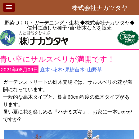
株式会社ナカツタヤ
野菜づくり・ガーデニング・生花
◆株式会社ナカツタヤ◆
信州に適した種子･苗･樹木などを販売
青い空にサルスベリが満開です！
2021年08月09日
庭木･花木･果樹苗木･山野草
ガーデンストリートの庭木売場では、サルスベリの花が満
開になっています。
一般的な高木タイプと、樹高60cm程度の低木タイプがあ
ります。
暑い夏に花を楽しめる『
ハナミズキ
』。お家に一本いかが
ですか?