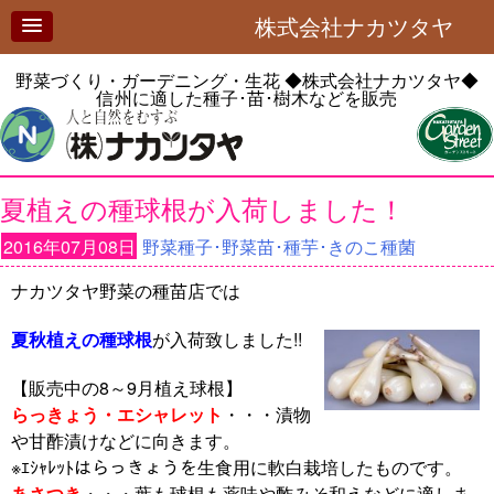
株式会社ナカツタヤ
野菜づくり・ガーデニング・生花
◆株式会社ナカツタヤ◆
信州に適した種子･苗･樹木などを販売
夏植えの種球根が入荷しました！
2016年07月08日
野菜種子･野菜苗･種芋･きのこ種菌
ナカツタヤ野菜の種苗店では
夏秋植えの種球根
が入荷致しました!!
【販売中の8～9月植え球根】
らっきょう・エシャレット
・・・漬物
や甘酢漬けなどに向きます。
※ｴｼｬﾚｯﾄはらっきょうを生食用に軟白栽培したものです。
あさつき
・・・葉も球根も薬味や酢みそ和えなどに適しま