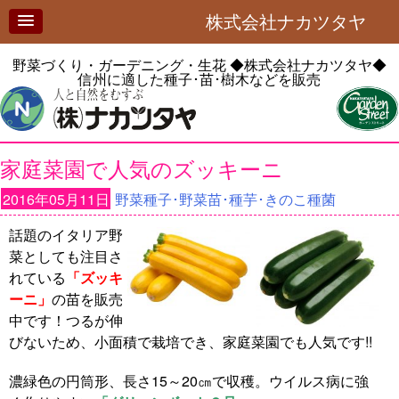
株式会社ナカツタヤ
野菜づくり・ガーデニング・生花
◆株式会社ナカツタヤ◆
信州に適した種子･苗･樹木などを販売
家庭菜園で人気のズッキーニ
2016年05月11日
野菜種子･野菜苗･種芋･きのこ種菌
話題のイタリア野
菜としても注目さ
れている
「ズッキ
ーニ」
の苗を販売
中です！つるが伸
びないため、小面積で栽培でき、家庭菜園でも人気です!!
濃緑色の円筒形、長さ15～20㎝で収穫。ウイルス病に強