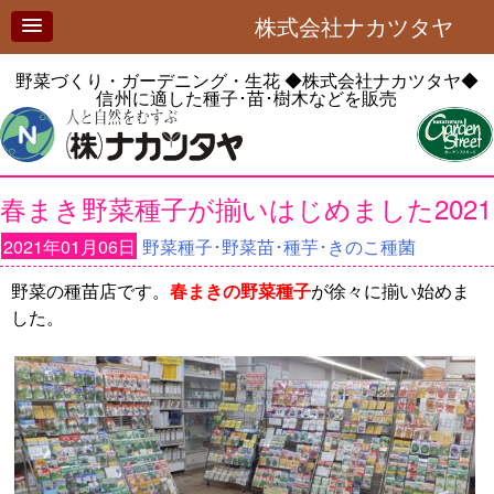
株式会社ナカツタヤ
野菜づくり・ガーデニング・生花
◆株式会社ナカツタヤ◆
信州に適した種子･苗･樹木などを販売
春まき野菜種子が揃いはじめました2021
2021年01月06日
野菜種子･野菜苗･種芋･きのこ種菌
野菜の種苗店です。
春まきの野菜種子
が徐々に揃い始めま
した。